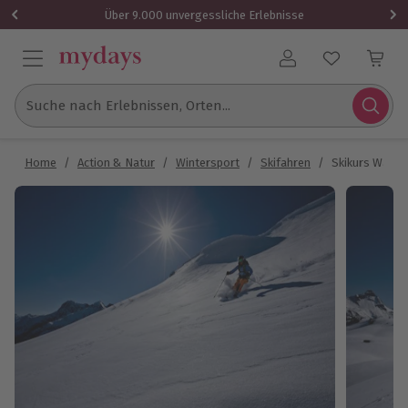
Über 9.000 unvergessliche Erlebnisse
Benutzerkonto
Suche nach Erlebnissen, Orten...
Home
/
Action & Natur
/
Wintersport
/
Skifahren
/
Skikurs Warth 