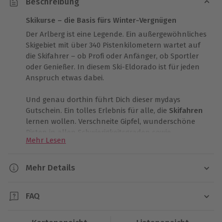
Beschreibung
Skikurse – die Basis fürs Winter-Vergnügen
Der Arlberg ist eine Legende. Ein außergewöhnliches
Skigebiet mit über 340 Pistenkilometern wartet auf
die Skifahrer – ob Profi oder Anfänger, ob Sportler
oder Genießer. In diesem Ski-Eldorado ist für jeden
Anspruch etwas dabei.
Und genau dorthin führt Dich dieser mydays
Gutschein. Ein tolles Erlebnis für alle, die
Skifahren
lernen wollen. Verschneite Gipfel, wunderschöne
Pisten in allen Schwierigkeitsgraden sowie
Mehr Lesen
romantischer Hüttenzauber warten auf Dich an
einem idealen Wintertag in den österreichischen
Alpen. Lass Dir eine einzigartige Skisaison nicht
Mehr Details
entgehen und beginne gleich mit einem Anfänger
Dauer
Kurs, der Dir die Grundtechniken des
Skifahrens
FAQ
beibringen wird. In der Gruppe vermittelt Euch ein
1 Tag
erfahrener Skilehrer in vier Stunden Kursdauer die
Ist das Erlebnis für Anfänger geeignet?
modernsten Fahrtechniken und vertieft mit Euch die