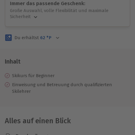
Immer das passende Geschenk:
Große Auswahl, volle Flexibilität und maximale
Sicherheit
Große Auswahl
Über 9.000 unvergessliche Erlebnisse.
Du erhältst
62
°P
Volle Flexibilität
Jeder Gutschein für alle Erlebnisse einlösbar.
Maximale Sicherheit
3 Jahre gültig & verlängerbar.
Inhalt
Skikurs für Beginner
Einweisung und Betreuung durch qualifizierten
Skilehrer
Alles auf einen Blick