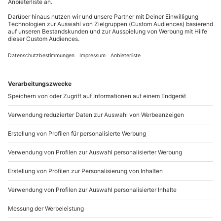
Du möchtest als Firma bestellen?
Sichere Dir attraktive Firmenkunden Vorteile.
089 / 21 12 90 20
Mo-Fr: 9-17 Uhr
b2b@mydays.de
www.b2b.mydays.de/
Artikelnummer
:
17557
Andere Produkte entdecken