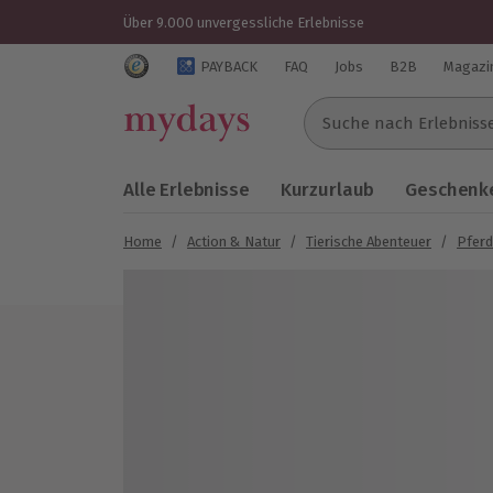
Über 9.000 unvergessliche Erlebnisse
Trustedshops Bewertungen für mydays.de
PAYBACK
FAQ
Jobs
B2B
Magazi
Suche nach Erlebnissen..
Alle Erlebnisse
Kurzurlaub
Geschenke
Home
/
Action & Natur
/
Tierische Abenteuer
/
Pferd
Bild 1 von 6