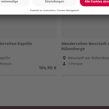
5% CLUB DEAL
erreiten Kapelln
Wanderreiten Neustadt
Rübenberge
apelln
Neustadt am Rübenber
 Person
1 Person
104,90 €