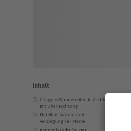
Inhalt
2-tägiges Wanderreiten in Aschbach
Üb
mit Übernachtung
Wa
od
Einteilen, Satteln und
Vi
Versorgung der Pferde
3
Kennenlernritt (15 km)