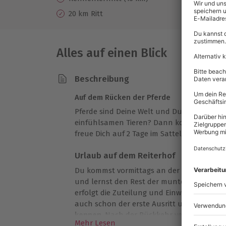
Fr
20 km Ritt
Alles auf einen Blick
Beschreibung
Auf dem Rücken der Pferde
Pferde sind Deine Welt und Du verbringst g
einfühlsamen Tieren? Dann komm zum
Wa
freue Dich auf 2 Tage im Sattel!
Urlaub auf dem Reiterhof
Du kommst vormittags an der Wanderreit
und lernst den Rest der munteren Grupp
erfolgt die Zuteilung und Einweisung der R
auch schon der erste Ausritt und Du
lerns
kennen
. Nach der Rückkehr versorgst Du 
Mehr Lesen