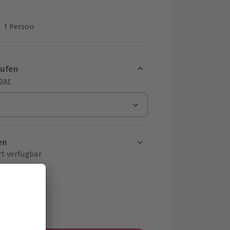
1 Person
us 2 Bewertungen
aufen
sbar
en
rt verfügbar
ten Schritt einen Termin aus
MwSt.)