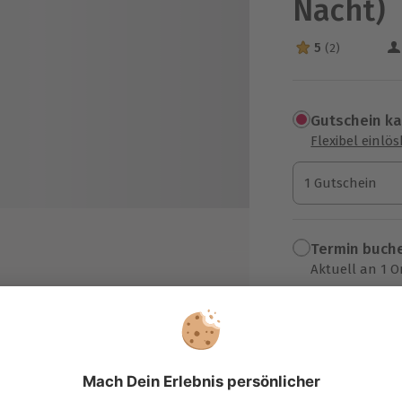
Nacht)
5
(2)
5 Sterne von 5 a
Gutschein k
Flexibel einlö
1 Gutschein
1 Gutschein
1 Gutschein
Termin buch
Aktuell an 1 O
Wähle im nächs
ernachtung in der
nderreithütte im Doppelzimmer
259,90 €
er in dem Wanderreitzimmer im
erbettzimmer
zzgl. Versand
(inkl. 
-Gänge-Menü