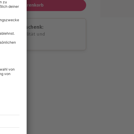
In den Warenkorb
assende Geschenk:
volle Flexibilität und
rheit
wahl
unvergessliche
129
°P
lität
hein für alle Erlebnisse
icherheit
tig & verlängerbar.