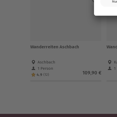
-1
Wanderreiten Aschbach
Wand
Aschbach
K
1 Person
1
109,90 €
4.9
(12)