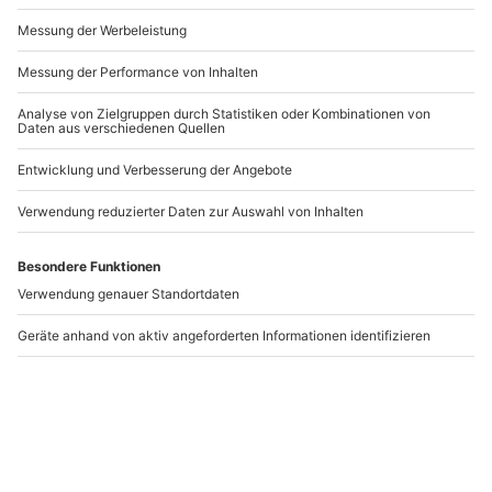
Deinen liebsten Outdoor-fan zum waschechten
Andere Produkte entdecken
Survival-Helden. Mit dem eintägigen Survival Training
in Großsteinbach schenkst Du jede Menge
spannendes Wissen und ein unvergessliches
Erlebnis in der Wildnis
. Von nun an wird der oder die
Beschenkte für alle Notsituationen gewappnet sein.
-15% CLUB DEAL
-15% CLUB DEAL
Schneeschuhwanderung
Schneeschuhwanderung
Lilienfeld
Türnitz
Lilienfeld
Türnitz
1 Person
1 Person
54,90 €
54,90 €