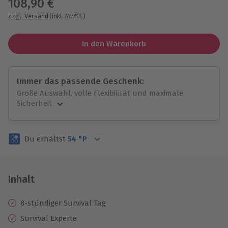
108,90 €
zzgl. Versand
(inkl. MwSt.)
In den Warenkorb
Immer das passende Geschenk:
Große Auswahl, volle Flexibilität und maximale
Sicherheit
Große Auswahl
Über 9.000 unvergessliche Erlebnisse.
Du erhältst
54
°P
Volle Flexibilität
Jeder Gutschein für alle Erlebnisse einlösbar.
Maximale Sicherheit
3 Jahre gültig & verlängerbar.
Inhalt
8-stündiger Survival Tag
Survival Experte