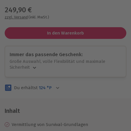
249,90 €
zzgl. Versand
(inkl. MwSt.)
In den Warenkorb
Immer das passende Geschenk:
Große Auswahl, volle Flexibilität und maximale
Sicherheit
Große Auswahl
Über 9.000 unvergessliche Erlebnisse.
Du erhältst
124
°P
Volle Flexibilität
Jeder Gutschein für alle Erlebnisse einlösbar.
Maximale Sicherheit
3 Jahre gültig & verlängerbar.
Inhalt
Vermittlung von Survival-Grundlagen