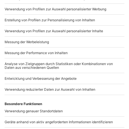
089 / 21 12 90 20
Mo-Fr: 9-17 Uhr
b2b@mydays.de
www.b2b.mydays.de/
Artikelnummer
:
59458
Andere Produkte entdecken
-15% CLUB DEAL