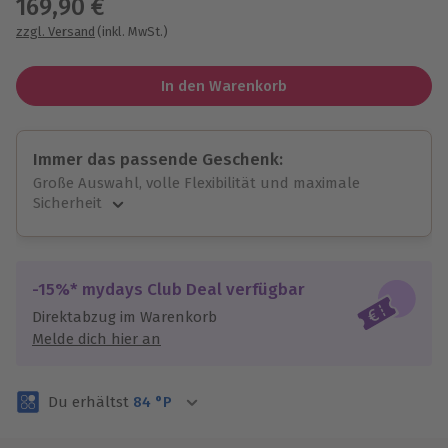
169,90 €
zzgl. Versand
(inkl. MwSt.)
In den Warenkorb
Immer das passende Geschenk:
Große Auswahl, volle Flexibilität und maximale
Sicherheit
Große Auswahl
Über 9.000 unvergessliche Erlebnisse.
Volle Flexibilität
-15%* mydays Club Deal verfügbar
Jeder Gutschein für alle Erlebnisse einlösbar.
Direktabzug im Warenkorb
Maximale Sicherheit
Melde dich hier an
3 Jahre gültig & verlängerbar.
Du erhältst
84
°P