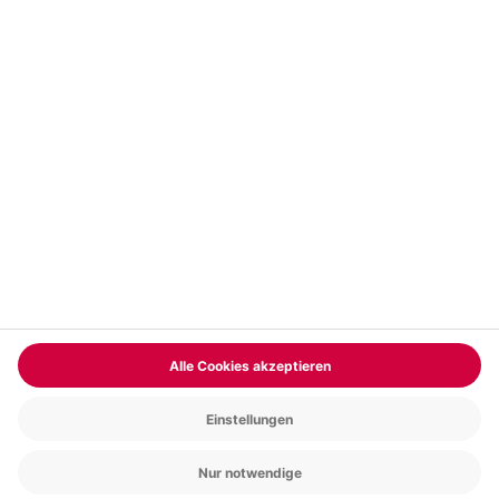
Vertrag widerrufen
FAQs
Kontakt
Zahlungsarten
Über uns
Magazin
Jobs & Karriere
Partnerprogramm
Trusted Shops
PAYBACK
Versand und Lieferung
Presse
AGB
Cookie Einstellungen
Datenschutz
Nutzungsbedingungen
Online-Marktplatz
Barrierefreiheit
Grounding Page
Compliance
Impressum
RECHNUNG