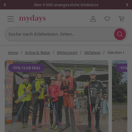
Über 9.000 unvergessliche Erlebnisse
Benutzerkonto
Suche nach Erlebnissen, Orten...
Home
/
Action & Natur
/
Wintersport
/
Skifahren
/
Skiroller Kurs
-15% CLUB DEAL
-15% C