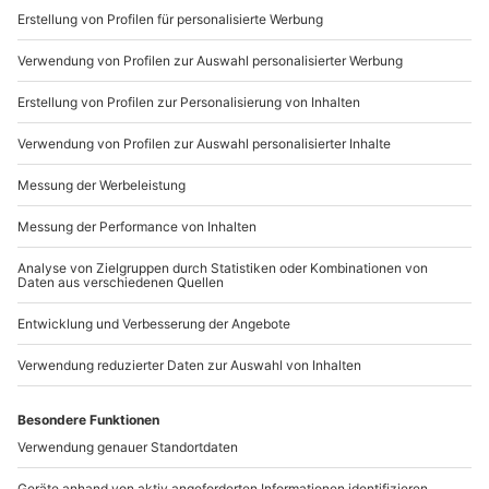
verbindet.
Sichere Dir attraktive Firmenkunden Vorteile.
089 / 21 12 90 20
Mo-Fr: 9-17 Uhr
b2b@mydays.de
www.b2b.mydays.de/
Artikelnummer
:
57644
Andere Produkte entdecken