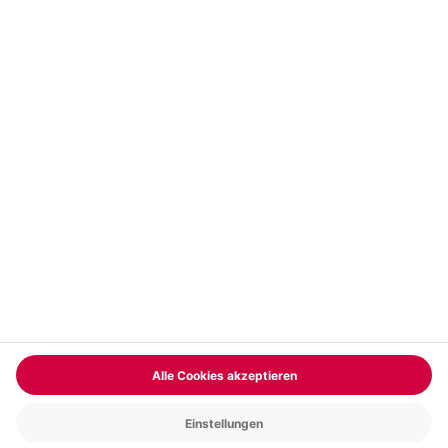
Vertrag widerrufen
FAQs
Kontakt
Zahlungsarten
Über uns
Magazin
Jobs & Karriere
Partnerprogramm
Trusted Shops
PAYBACK
Versand und Lieferung
Presse
AGB
Cookie Einstellungen
Datenschutz
Nutzungsbedingungen
Online-Marktplatz
Barrierefreiheit
Grounding Page
Compliance
Impressum
RECHNUNG