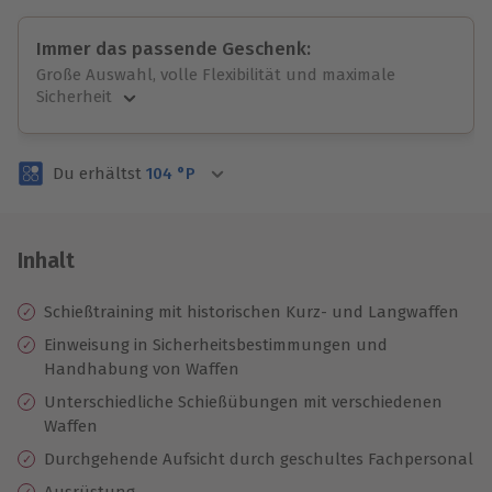
Immer das passende Geschenk:
Große Auswahl, volle Flexibilität und maximale
Sicherheit
Große Auswahl
Über 9.000 unvergessliche Erlebnisse.
Du erhältst
104
°P
Volle Flexibilität
Jeder Gutschein für alle Erlebnisse einlösbar.
Maximale Sicherheit
3 Jahre gültig & verlängerbar.
Inhalt
Schießtraining mit historischen Kurz- und Langwaffen
Einweisung in Sicherheitsbestimmungen und
Handhabung von Waffen
Unterschiedliche Schießübungen mit verschiedenen
Waffen
Durchgehende Aufsicht durch geschultes Fachpersonal
Ausrüstung