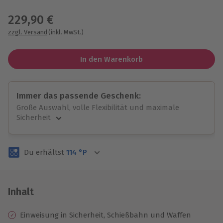
Wähle im nächsten Schritt einen Termin aus
229,90 €
zzgl. Versand
(inkl. MwSt.)
In den Warenkorb
Immer das passende Geschenk:
Große Auswahl, volle Flexibilität und maximale
Sicherheit
Große Auswahl
Über 9.000 unvergessliche Erlebnisse.
Du erhältst
114
°P
Volle Flexibilität
Jeder Gutschein für alle Erlebnisse einlösbar.
Maximale Sicherheit
3 Jahre gültig & verlängerbar.
Inhalt
Einweisung in Sicherheit, Schießbahn und Waffen