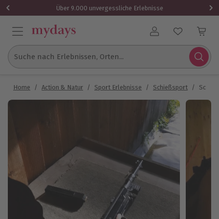
Über 9.000 unvergessliche Erlebnisse
Benutzerkonto
Suche nach Erlebnissen, Orten...
Home
/
Action & Natur
/
Sport Erlebnisse
/
Schießsport
/
Schießt