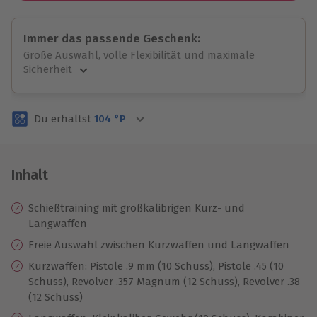
Immer das passende Geschenk:
Große Auswahl, volle Flexibilität und maximale
Sicherheit
Große Auswahl
Über 9.000 unvergessliche Erlebnisse.
Du erhältst
104
°P
Volle Flexibilität
Jeder Gutschein für alle Erlebnisse einlösbar.
Maximale Sicherheit
3 Jahre gültig & verlängerbar.
Inhalt
Schießtraining mit großkalibrigen Kurz- und
Langwaffen
Freie Auswahl zwischen Kurzwaffen und Langwaffen
Kurzwaffen: Pistole .9 mm (10 Schuss), Pistole .45 (10
Schuss), Revolver .357 Magnum (12 Schuss), Revolver .38
(12 Schuss)