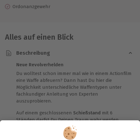
Ordonanzgewehr
Alles auf einen Blick
Beschreibung
Neue Revolverhelden
Du wolltest schon immer mal wie in einem Actionfilm
eine Waffe abfeuern? Dann hast Du hier die
Möglichkeit unterschiedliche Waffentypen unter
fachkundiger Anleitung von Experten
auszuprobieren.
Auf einem geschlossenen
Schießstand
mit 6
Ständen darfst Du Deinen Traum wahr werden
lassen und Deine Fähigkeiten im Schießen unter
Beweis stellen.