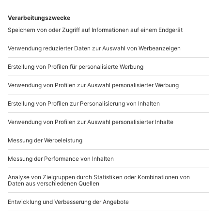
Schuhwerk
mydays
GmbH
Wird gestellt: Sicherheitsausrüstung , Waffen
Mühldorfstraße 8
81671
München
Teilnehmer
Du erreichst uns telefonisch zu folgenden Zeiten,
Gutschein gültig für 1 Person
außer an bundesweiten Feiertagen:
Gruppengröße: 2-6 Personen
Mo-Fr: 8-20 Uhr | Sa: 10-16 Uhr
Du möchtest als Firma bestellen?
Sichere Dir attraktive Firmenkunden Vorteile.
089 / 21 12 90 20
Mo-Fr: 9-17 Uhr
b2b@mydays.de
www.b2b.mydays.de/