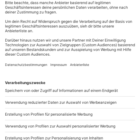
verschoben.
mydays
GmbH
Mühldorfstraße 8
Ausrüstung & Kleidung
81671
München
Mitzubringen: Badekleidung, Sonnencreme,
Du erreichst uns telefonisch zu folgenden Zeiten,
Handtuch, Wasser
außer an bundesweiten Feiertagen:
Wird gestellt: Ausrüstung
Mo-Fr: 8-20 Uhr | Sa: 10-16 Uhr
Teilnehmer
Der Gutschein ist gültig für 1 Person.
Du möchtest als Firma bestellen?
Sichere Dir attraktive Firmenkunden Vorteile.
089 / 21 12 90 20
Mo-Fr: 9-17 Uhr
b2b@mydays.de
www.b2b.mydays.de/