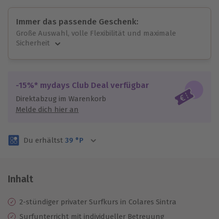
Immer das passende Geschenk:
Große Auswahl, volle Flexibilität und maximale
Sicherheit
Große Auswahl
Über 9.000 unvergessliche Erlebnisse.
Volle Flexibilität
-15%* mydays Club Deal verfügbar
Jeder Gutschein für alle Erlebnisse einlösbar.
Direktabzug im Warenkorb
Maximale Sicherheit
Melde dich hier an
3 Jahre gültig & verlängerbar.
Du erhältst
39
°P
Inhalt
2-stündiger privater Surfkurs in Colares Sintra
Surfunterricht mit individueller Betreuung