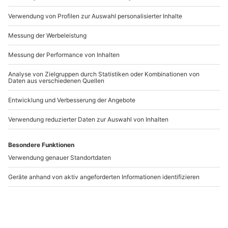
Artikelnummer
:
45522
Andere Produkte entdecken
-15% CLUB DEAL
-15% CLUB DEAL
Surfkurs Colares Sintra
Privater Surfkurs in
(2 Std.)
Frankreich
Colares Sintra
Bordeaux
1 Person
1 Person
30,90 €
217,90 €