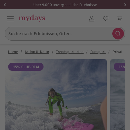
Über 9.000 unvergessliche Erlebnisse
Benutzerkonto
Suche nach Erlebnissen, Orten...
Home
/
Action & Natur
/
Trendsportarten
/
Funsport
/
Private Su
-15% CLUB DEAL
-15% C