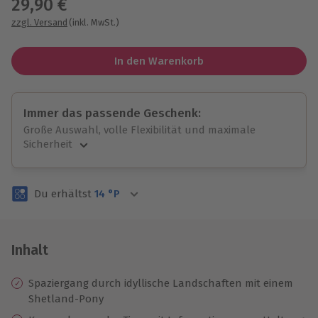
29,90 €
zzgl. Versand
(inkl. MwSt.)
In den Warenkorb
Immer das passende Geschenk:
Große Auswahl, volle Flexibilität und maximale
Sicherheit
Große Auswahl
Über 9.000 unvergessliche Erlebnisse.
Du erhältst
14
°P
Volle Flexibilität
Jeder Gutschein für alle Erlebnisse einlösbar.
Maximale Sicherheit
3 Jahre gültig & verlängerbar.
Inhalt
Spaziergang durch idyllische Landschaften mit einem
Shetland-Pony