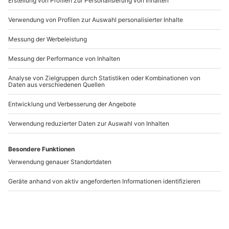
Artikelnummer
:
58370
Andere Produkte entdecken
-15% CLUB DEAL
-15% CLUB DEAL
Pony Spaziergang für 2
Pony Spaziergang
Kuhlen-Wendorf
Hirschburg
Kuhlen-Wendorf
Ribnitz-Damgarten
1 Person
1 Person
59,90 €
29,90 €