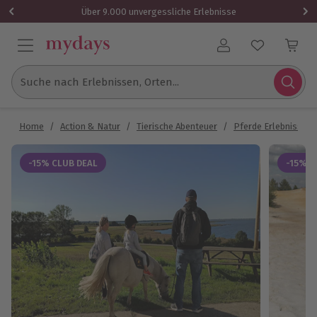
Über 9.000 unvergessliche Erlebnisse
Benutzerkonto
Suche nach Erlebnissen, Orten...
Home
/
Action & Natur
/
Tierische Abenteuer
/
Pferde Erlebnisse
-15% CLUB DEAL
-15% C