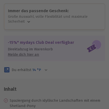
Immer das passende Geschenk:
Große Auswahl, volle Flexibilität und maximale
Sicherheit
Große Auswahl
Über 9.000 unvergessliche Erlebnisse.
Volle Flexibilität
-15%* mydays Club Deal verfügbar
Jeder Gutschein für alle Erlebnisse einlösbar.
Direktabzug im Warenkorb
Maximale Sicherheit
Melde dich hier an
3 Jahre gültig & verlängerbar.
Du erhältst
14
°P
Inhalt
Spaziergang durch idyllische Landschaften mit einem
Shetland-Pony