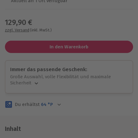
Aktuell an 1 Ort verfügbar
Wähle im nächsten Schritt einen Termin aus
129,90 €
zzgl. Versand
(inkl. MwSt.)
In den Warenkorb
Immer das passende Geschenk:
Große Auswahl, volle Flexibilität und maximale
Sicherheit
Große Auswahl
Über 9.000 unvergessliche Erlebnisse.
Du erhältst
64
°P
Volle Flexibilität
Jeder Gutschein für alle Erlebnisse einlösbar.
Maximale Sicherheit
3 Jahre gültig & verlängerbar.
Inhalt