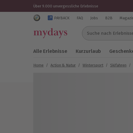
Über 9.000 unvergessliche Erlebnisse
Trustedshops Bewertungen für mydays.de
PAYBACK
FAQ
Jobs
B2B
Magazi
Suche nach Erlebnissen..
Alle Erlebnisse
Kurzurlaub
Geschenke
Home
/
Action & Natur
/
Wintersport
/
Skifahren
/
Bild 1 von 5