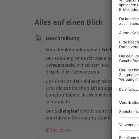
Alles auf einen Blick
Beschreibung
Verschenken oder selbst Erleben!
Der Feldberg ist durch seine Schneesicher
Schwarzwald
. Mit seinem 1493 Meter hohen 
Skigebiet im Schwarzwald.
Berühmt ist der Feldberg nicht nur durch
und die zahlreichen Liftanlagen, sondern 
Langlaufloipen, die sich mitten durch das
schlängeln.
Der
Skilanglauf
erfüllt sämtliche Bedingu
sportlichen Betätigung. Kombiniere mit die
Naturgenuß und Training Deiner Ausdauer,
Mehr Lesen
Dabei soll der Spaß natürlich nicht zu k