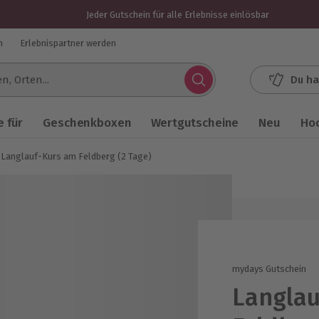
Jeder Gutschein für alle Erlebnisse einlösbar
n
Erlebnispartner werden
Du ha
.
 für
Geschenkboxen
Wertgutscheine
Neu
Ho
Langlauf-Kurs am Feldberg (2 Tage)
mydays Gutschein
Langlau