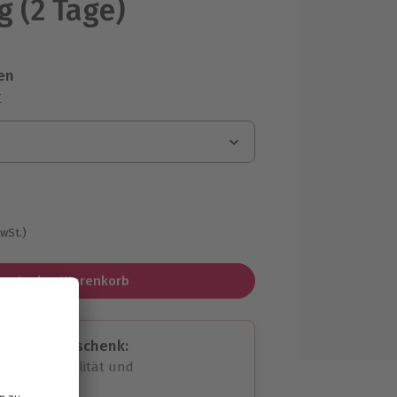
g (2 Tage)
en
r
MwSt.)
In den Warenkorb
assende Geschenk:
volle Flexibilität und
rheit