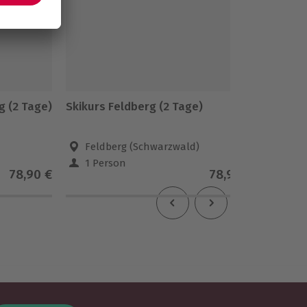
 (2 Tage)
Skikurs Feldberg (2 Tage)
Snowbo
Einsteig
Feldberg (Schwarzwald)
Feld
1 Person
1 Pe
78,90 €
78,90 €