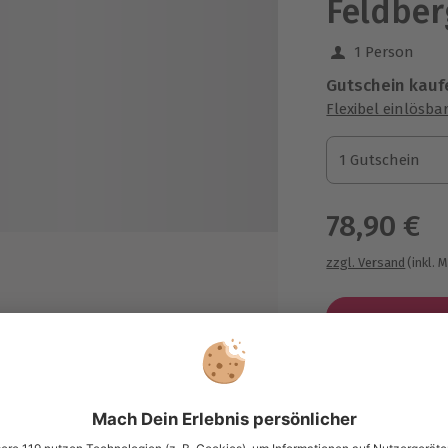
Feldber
1 Person
Gutschein kauf
Flexibel einlösba
1 Gutschein
1 Gutschein
1 Gutschein
78,90 €
zzgl. Versand
(inkl. 
Immer das p
Große Auswahl, 
maximale Siche
sung übertragbar.
Details