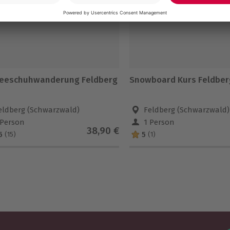
eeschuhwanderung Feldberg
Snowboard Kurs Feldberg
eldberg (Schwarzwald)
Feldberg (Schwarzwald)
 Person
1 Person
38,90 €
5
5
(15)
(1)