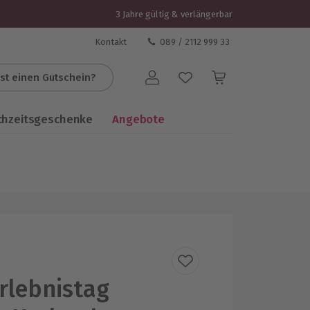
3 Jahre gültig & verlängerbar
Kontakt
089 / 2112 999 33
st einen Gutschein?
Benutzerkonto
chzeitsgeschenke
Angebote
rlebnistag