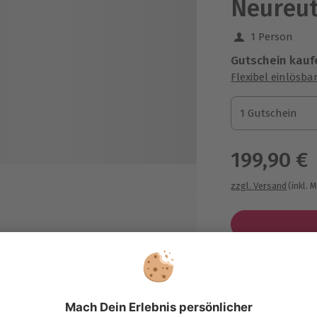
Neureut
1 Person
Gutschein kauf
Flexibel einlösba
1 Gutschein
1 Gutschein
1 Gutschein
199,90 €
zzgl. Versand
(inkl. 
Immer das p
Große Auswahl, 
maximale Siche