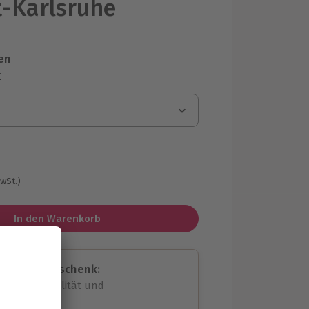
-Karlsruhe
en
r
MwSt.)
In den Warenkorb
assende Geschenk:
volle Flexibilität und
rheit