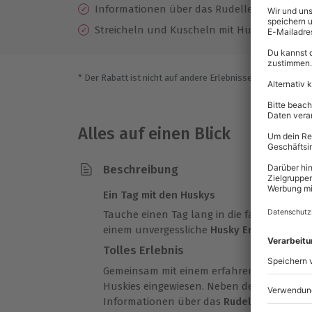
Informationen über das Rudelleben, Futter, 
Streicheln und Kuscheln mit Huskies
* Der Rabatt ist nicht auf andere Erlebnisse bei der Einlö
Alles auf einen Blick
Beschreibung
Ein Tag mit den Huskys
Tauche einen Tag lang in die faszinierende
einem unvergessliche
Husky Erlebnistag in
Tolles Erlebnis
Gemeinsam mit einem erfahrenen Guide wi
Huskies eingewiesen. Neben den Grundlag
Informationen über das
Rudelleben
, das 