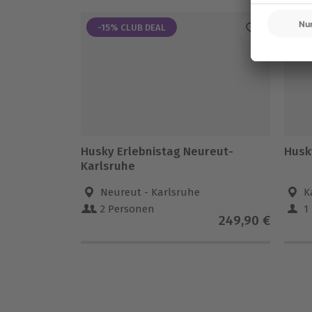
-15% CLUB DEAL
-1
Husky Erlebnistag Neureut-
Husk
Karlsruhe
Neureut - Karlsruhe
K
2 Personen
1
249,90 €