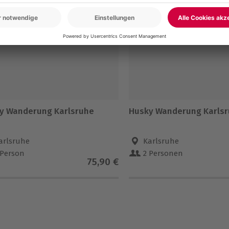
5% CLUB DEAL
y Wanderung Karlsruhe
Husky Wanderung Karls
arlsruhe
Karlsruhe
 Person
2 Personen
75,90 €