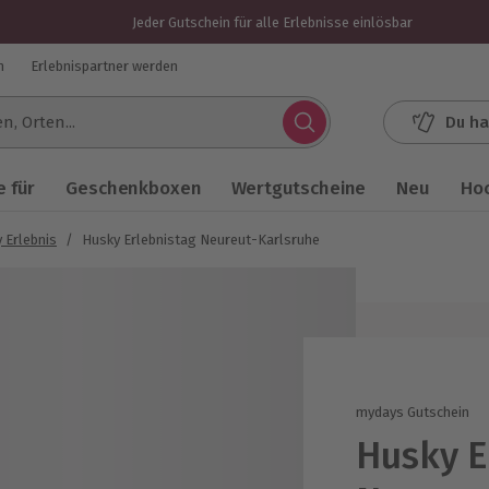
Jeder Gutschein für alle Erlebnisse einlösbar
n
Erlebnispartner werden
Du ha
.
 für
Geschenkboxen
Wertgutscheine
Neu
Ho
 Erlebnis
/
Husky Erlebnistag Neureut-Karlsruhe
mydays Gutschein
Husky E