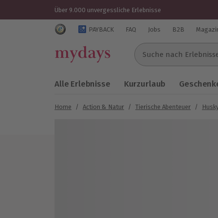
Über 9.000 unvergessliche Erlebnisse
Trustedshops Bewertungen für mydays.de
PAYBACK
FAQ
Jobs
B2B
Magazi
Suche nach Erlebnissen..
Alle Erlebnisse
Kurzurlaub
Geschenke
Home
/
Action & Natur
/
Tierische Abenteuer
/
Husky
Bild 1 von 5