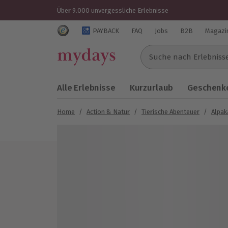
Über 9.000 unvergessliche Erlebnisse
Trustedshops Bewertungen für mydays.de
PAYBACK
FAQ
Jobs
B2B
Magazi
Suche nach Erlebnissen..
Alle Erlebnisse
Kurzurlaub
Geschenke
Home
/
Action & Natur
/
Tierische Abenteuer
/
Alpa
Bild 1 von 5