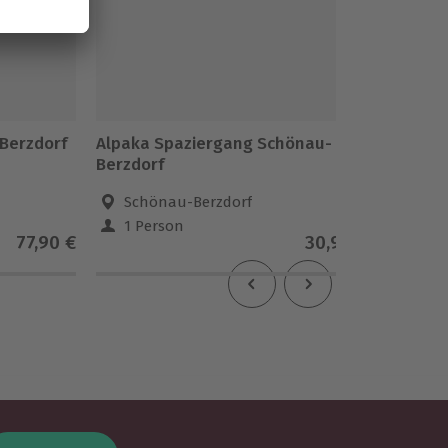
Berzdorf
Alpaka Spaziergang Schönau-
Alpaka
Berzdorf
Berzdor
Schönau-Berzdorf
Schö
1 Person
2 Pe
77,90 €
30,90 €