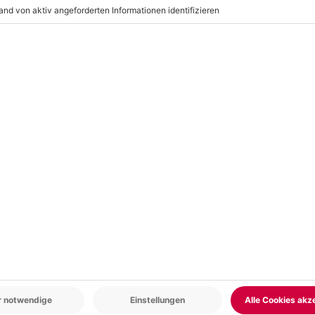
e Kleidung
r: 9-17 Uhr
www.b2b.mydays.de/
r, Mindestalter: 18 Jahre)
bnis mit
en
5% CLUB DEAL
-15% CLUB DEAL