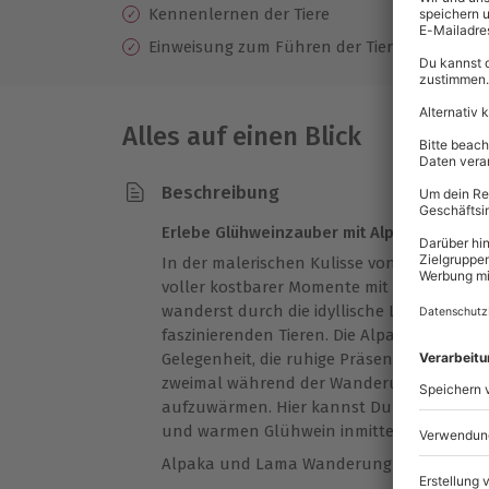
Kennenlernen der Tiere
Einweisung zum Führen der Tiere
Alles auf einen Blick
Beschreibung
Erlebe Glühweinzauber mit Alpakas und La
In der malerischen Kulisse von Schönau-Be
voller kostbarer Momente mit den sanftm
wanderst durch die idyllische Landschaft, 
faszinierenden Tieren. Die Alpaka und Lam
Gelegenheit, die ruhige Präsenz dieser Tie
zweimal während der Wanderung bei gemü
aufzuwärmen. Hier kannst Du Dich entspan
und warmen Glühwein inmitten der Natur 
Alpaka und Lama Wanderung mit Vesper i