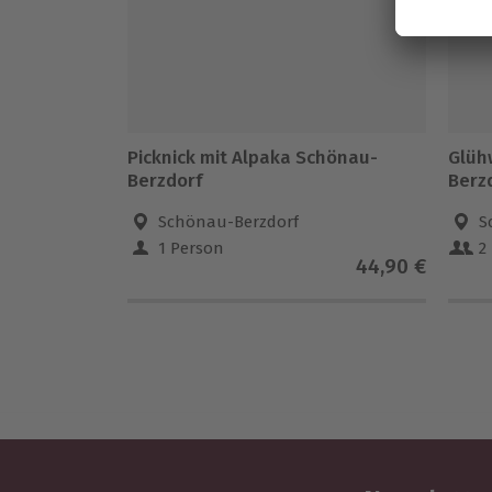
Picknick mit Alpaka Schönau-
Glüh
Berzdorf
Berzd
Schönau-Berzdorf
S
1 Person
2
44,90 €