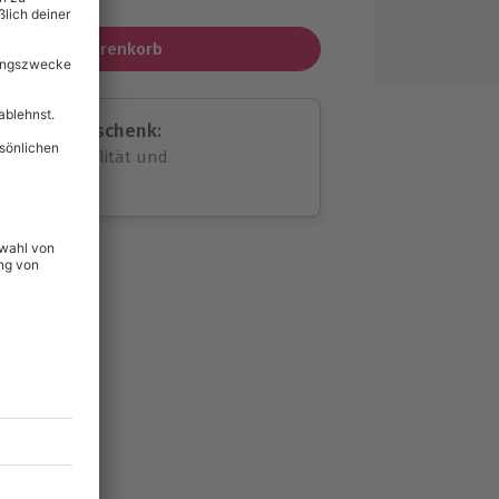
In den Warenkorb
assende Geschenk:
volle Flexibilität und
rheit
wahl
unvergessliche
20
°P
lität
hein für alle Erlebnisse
icherheit
tig & verlängerbar.