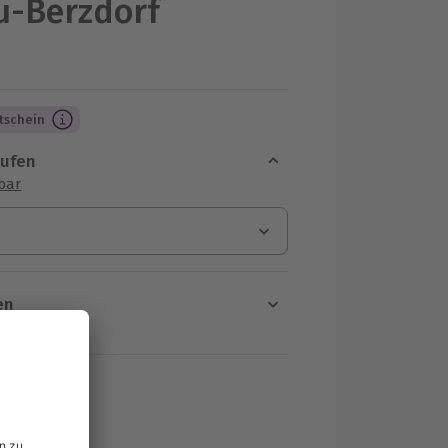
u-Berzdorf
tschein
aufen
sbar
en
rt verfügbar
ten Schritt einen Termin aus
MwSt.)