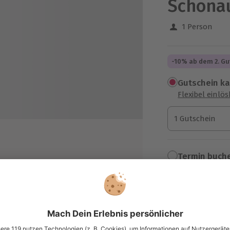
Schöna
1 Person
-10% ab dem 2. Gu
Gutschein k
Flexibel einlö
1 Gutschein
1 Gutschein
1 Gutschein
Termin buch
Aktuell an 1 O
Wähle im nächs
40,90 €
r Tiere
zzgl. Versand
(inkl. 