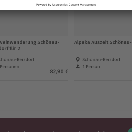
weinwanderung Schönau-
Alpaka Auszeit Schönau-
orf für 2
chönau-Berzdorf
Schönau-Berzdorf
 Personen
1 Person
82,90 €