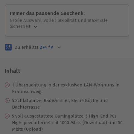
Immer das passende Geschenk:
Große Auswahl, volle Flexibilität und maximale
Sicherheit
Große Auswahl
Über 9.000 unvergessliche Erlebnisse.
Du erhältst
274
°P
Volle Flexibilität
Jeder Gutschein für alle Erlebnisse einlösbar.
Maximale Sicherheit
3 Jahre gültig & verlängerbar.
Inhalt
1 Übernachtung in der exklusiven LAN-Wohnung in
Braunschweig
5 Schlafplätze, Badezimmer, kleine Küche und
Dachterrasse
5 voll ausgestattete Gamingplätze, 5 High-End PCs,
Highspeedinternet mit 1000 Mbits (Download) und 50
Mbits (Upload)