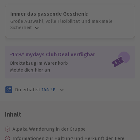
Immer das passende Geschenk:
Große Auswahl, volle Flexibilität und maximale
Sicherheit
Große Auswahl
Über 9.000 unvergessliche Erlebnisse.
Volle Flexibilität
-15%* mydays Club Deal verfügbar
Jeder Gutschein für alle Erlebnisse einlösbar.
Direktabzug im Warenkorb
Maximale Sicherheit
Melde dich hier an
3 Jahre gültig & verlängerbar.
Du erhältst
144
°P
Inhalt
Alpaka Wanderung in der Gruppe
Informationen zur Haltung und Herkunft der Tiere