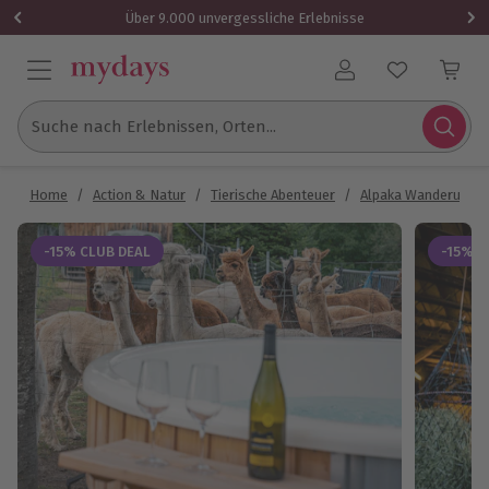
Über 9.000 unvergessliche Erlebnisse
Benutzerkonto
Suche nach Erlebnissen, Orten...
Home
/
Action & Natur
/
Tierische Abenteuer
/
Alpaka Wanderung
-15% CLUB DEAL
-15% C