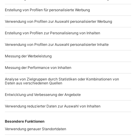
Du möchtest als Firma bestellen?
Sichere Dir attraktive Firmenkunden Vorteile.
089 / 21 12 90 20
Mo-Fr: 9-17 Uhr
b2b@mydays.de
www.b2b.mydays.de/
Artikelnummer
:
47560
Andere Produkte entdecken