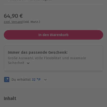
Wähle im nächsten Schritt einen Termin aus
64,90 €
zzgl. Versand
(inkl. MwSt.)
In den Warenkorb
Immer das passende Geschenk:
Große Auswahl, volle Flexibilität und maximale
Sicherheit
Große Auswahl
Über 9.000 unvergessliche Erlebnisse.
Du erhältst
32
°P
Volle Flexibilität
Jeder Gutschein für alle Erlebnisse einlösbar.
Maximale Sicherheit
3 Jahre gültig & verlängerbar.
Inhalt