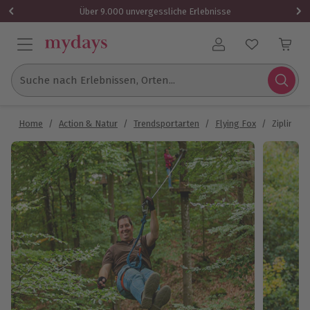
Über 9.000 unvergessliche Erlebnisse
Benutzerkonto
Suche nach Erlebnissen, Orten...
Home
/
Action & Natur
/
Trendsportarten
/
Flying Fox
/
Ziplining