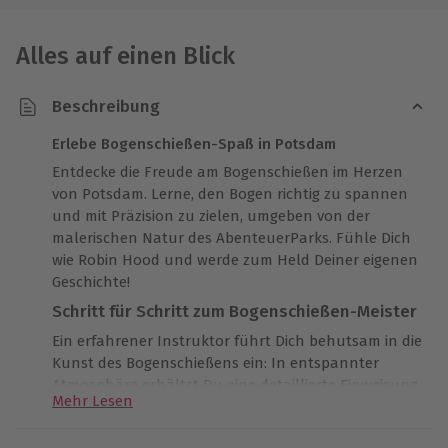
Alles auf einen Blick
Beschreibung
Erlebe Bogenschießen-Spaß in Potsdam
Entdecke die Freude am Bogenschießen im Herzen
von Potsdam. Lerne, den Bogen richtig zu spannen
und mit Präzision zu zielen, umgeben von der
malerischen Natur des AbenteuerParks. Fühle Dich
wie Robin Hood und werde zum Held Deiner eigenen
Geschichte!
Schritt für Schritt zum Bogenschießen-Meister
Ein erfahrener Instruktor führt Dich behutsam in die
Kunst des Bogenschießens ein: In entspannter
Atmosphäre erhältst Du eine detaillierte Einweisung
Mehr Lesen
und kannst Dich mit praktischen Zielübungen an die
unterschiedlichen Zieldistanzen herantasten. Die