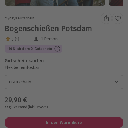
mydays Gutschein
Bogenschießen Potsdam
1 Person
5
(1)
5 Sterne von 5 aus 1 Bewertungen
-10% ab dem 2. Gutschein
Gutschein kaufen
Flexibel einlösbar
1 Gutschein
1 Gutschein
1 Gutschein
29,90 €
zzgl. Versand
(inkl. MwSt.)
In den Warenkorb