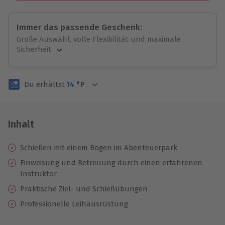
Immer das passende Geschenk:
Große Auswahl, volle Flexibilität und maximale
Sicherheit
Große Auswahl
Über 9.000 unvergessliche Erlebnisse.
Du erhältst
14
°P
Volle Flexibilität
Jeder Gutschein für alle Erlebnisse einlösbar.
Maximale Sicherheit
3 Jahre gültig & verlängerbar.
Inhalt
Schießen
mit einem Bogen im Abenteuerpark
Einweisung
und ​​Betreuung durch einen erfahrenen
Instruktor
Praktische Ziel- und Schießübungen
Professionelle
Leihausrüstung