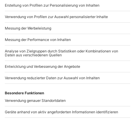
www.b2b.mydays.de/
Artikelnummer
:
58103
Andere Produkte entdecken
Bogenbau und
Survival Tag Raum Bad
Bogenschießen Mainz
Kreuznach
Mainz
Winterburg