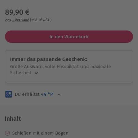
Wähle im nächsten Schritt einen Termin aus
89,90 €
zzgl. Versand
(inkl. MwSt.)
In den Warenkorb
Immer das passende Geschenk:
Große Auswahl, volle Flexibilität und maximale
Sicherheit
Große Auswahl
Über 9.000 unvergessliche Erlebnisse.
Du erhältst
44
°P
Volle Flexibilität
Jeder Gutschein für alle Erlebnisse einlösbar.
Maximale Sicherheit
3 Jahre gültig & verlängerbar.
Inhalt
Schießen mit einem Bogen