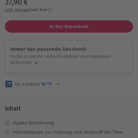
37,90 €
zzgl. Versand
(inkl. MwSt.)
In den Warenkorb
Immer das passende Geschenk:
Große Auswahl, volle Flexibilität und maximale
Sicherheit
Große Auswahl
Über 9.000 unvergessliche Erlebnisse.
Du erhältst
18
°P
Volle Flexibilität
Jeder Gutschein für alle Erlebnisse einlösbar.
Maximale Sicherheit
3 Jahre gültig & verlängerbar.
Inhalt
Alpaka Wanderung
Informationen zur Haltung und Herkunft der Tiere