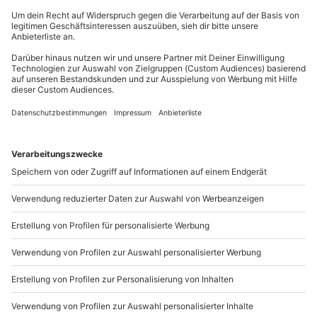
Veranstalter)
Du erreichst uns telefonisch zu folgenden Zeiten,
außer an bundesweiten Feiertagen:
Ausrüstung & Kleidung
Mo-Fr: 8-20 Uhr | Sa: 10-16 Uhr
Mitzubringen: festes und flaches Schuhwerk, dem
Wetter entsprechende Kleidung
Du möchtest als Firma bestellen?
Teilnehmer
Sichere Dir attraktive Firmenkunden Vorteile.
Gutschein gültig für 1 Person
Gruppengröße: 2-10 Personen
089 / 21 12 90 20
Mo-Fr: 9-17 Uhr
b2b@mydays.de
www.b2b.mydays.de/
Artikelnummer
:
39385