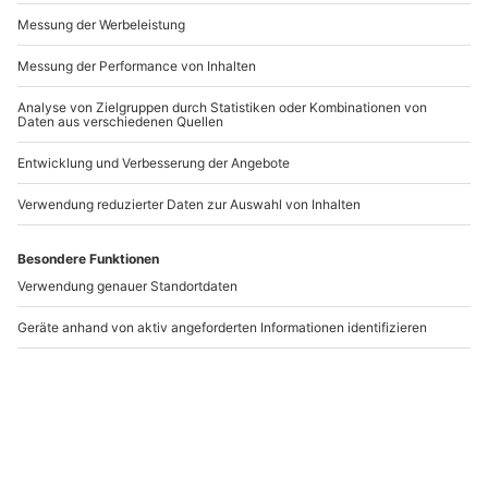
Andere Produkte entdecken
Alpaka Trekking
Alpaka Wanderung für
Jettingen-Scheppach
2 Jettingen-Scheppach
Jettingen-Scheppach
Jettingen-Scheppach
1 Person
2 Personen
46,90 €
155,90 €