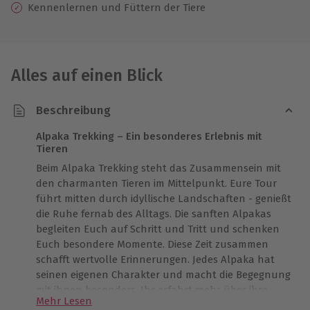
Kennenlernen und Füttern der Tiere
Alles auf einen Blick
Beschreibung
Alpaka Trekking – Ein besonderes Erlebnis mit
Tieren
Beim Alpaka Trekking steht das Zusammensein mit
den charmanten Tieren im Mittelpunkt. Eure Tour
führt mitten durch idyllische Landschaften - genießt
die Ruhe fernab des Alltags. Die sanften Alpakas
begleiten Euch auf Schritt und Tritt und schenken
Euch besondere Momente. Diese Zeit zusammen
schafft wertvolle Erinnerungen. Jedes Alpaka hat
seinen eigenen Charakter und macht die Begegnung
mit ihnen besonders. Ihr erfahrt mehr über ihre
Mehr Lesen
Herkunft und Haltung und lernt, warum sie für ihre