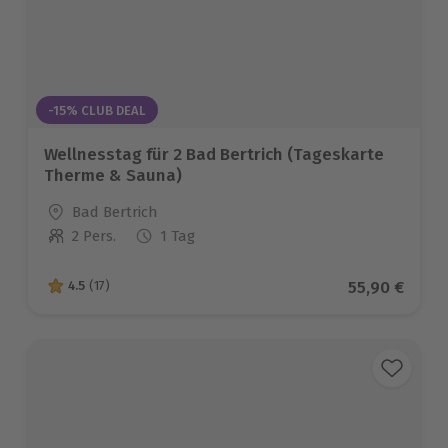
-15% CLUB DEAL
Wellnesstag für 2 Bad Bertrich (Tageskarte
Therme & Sauna)
Standort
Bad Bertrich
2 Pers.
1 Tag
Anzahl der Teilnehmer
Aktueller Pr
55,90 €
4.5
(17)
4.5 von 5 Sternen basierend auf 17 Bewertungen