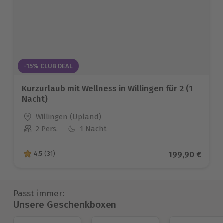
-15% CLUB DEAL
Kurzurlaub mit Wellness in Willingen für 2 (1
Nacht)
Standort
Willingen (Upland)
2 Pers.
1 Nacht
Anzahl der Teilnehmer
Aktueller Prei
199,90 €
4.5
(31)
4.5 von 5 Sternen basierend auf 31 Bewertungen
Passt immer:
Unsere Geschenkboxen