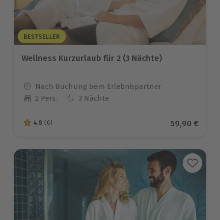
BESTSELLER
Wellness Kurzurlaub für 2 (3 Nächte)
Standort
Nach Buchung beim Erlebnispartner
2 Pers.
3 Nächte
Anzahl der Teilnehmer
Aktueller Pr
59,90 €
4.8
(6)
4.8 von 5 Sternen basierend auf 6 Bewertungen