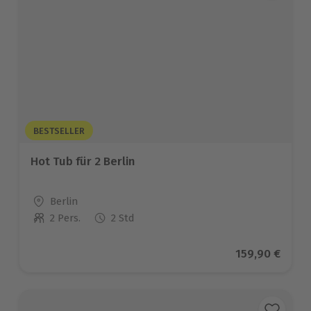
BESTSELLER
Hot Tub für 2 Berlin
Standort
Berlin
2 Pers.
2 Std
Anzahl der Teilnehmer
Aktueller Pre
159,90 €