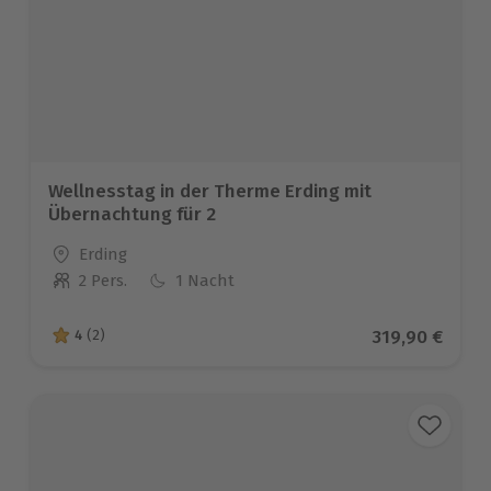
Wellnesstag in der Therme Erding mit
Übernachtung für 2
Standort
Erding
2 Pers.
1 Nacht
Anzahl der Teilnehmer
Aktueller Pre
319,90 €
4
(2)
4 von 5 Sternen basierend auf 2 Bewertungen