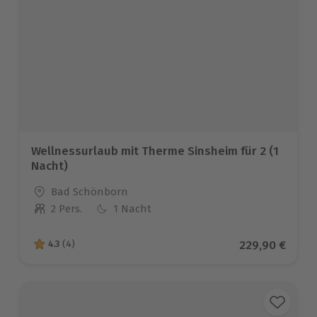
Wellnessurlaub mit Therme Sinsheim für 2 (1
Nacht)
Standort
Bad Schönborn
2 Pers.
1 Nacht
Anzahl der Teilnehmer
Aktueller Prei
229,90 €
4.3
(4)
4.3 von 5 Sternen basierend auf 4 Bewertungen