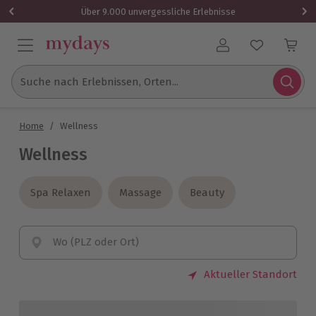
Über 9.000 unvergessliche Erlebnisse
Benutzerkonto
Suche nach Erlebnissen, Orten...
Home
/
Wellness
Wellness
Spa Relaxen
Spa Relaxen
Massage
Massage
Beauty
Beauty
Wo (PLZ oder Ort)
Aktueller Standort