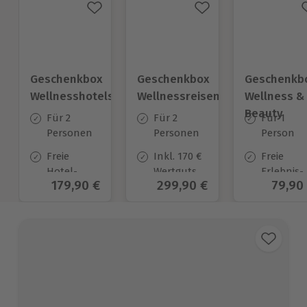
Geschenkbox
Geschenkbox
Geschenkb
Wellnesshotels
Wellnessreisen
Wellness &
Beauty
Für 2
Für 2
Für 1
Personen
Personen
Person
Freie
Inkl. 170 €
Freie
Hotel-
Wertgutschein
Erlebnis-
Aktueller Preis
179,90 €
Aktueller Preis
299,90 €
Aktuel
79,90
Auswahl
zur
Auswahl
an ca.
Anrechnung
an ca.
57 Orten
auf
205 Orten
verpflichtend
zuzubuchendes
Frühstück
und
Abendessen*