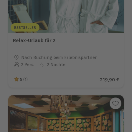
BESTSELLER
Relax-Urlaub für 2
Standort
Nach Buchung beim Erlebnispartner
2 Pers.
2 Nächte
Anzahl der Teilnehmer
Aktueller Pre
219,90 €
5
(1)
5 von 5 Sternen basierend auf 1 Bewertungen