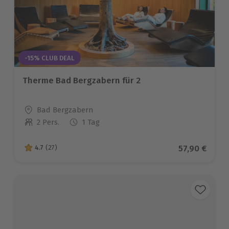
-15% CLUB DEAL
Therme Bad Bergzabern für 2
Standort
Bad Bergzabern
2 Pers.
1 Tag
Anzahl der Teilnehmer
Aktueller Pr
57,90 €
4.7
(27)
4.7 von 5 Sternen basierend auf 27 Bewertungen