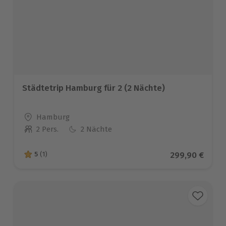
Städtetrip Hamburg für 2 (2 Nächte)
Standort
Hamburg
2 Pers.
2 Nächte
Anzahl der Teilnehmer
Aktueller Prei
299,90 €
5
(1)
5 von 5 Sternen basierend auf 1 Bewertungen