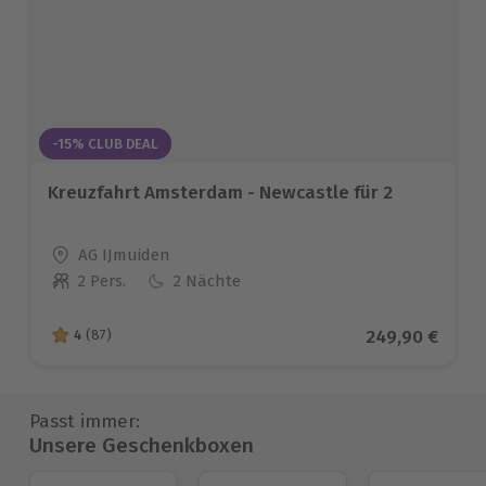
-15% CLUB DEAL
Kreuzfahrt Amsterdam - Newcastle für 2
Standort
AG IJmuiden
2 Pers.
2 Nächte
Anzahl der Teilnehmer
Aktueller Prei
249,90 €
4
(87)
4 von 5 Sternen basierend auf 87 Bewertungen
Passt immer:
Unsere Geschenkboxen