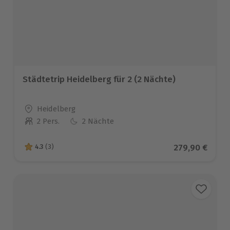
Städtetrip Heidelberg für 2 (2 Nächte)
Standort
Heidelberg
2 Pers.
2 Nächte
Anzahl der Teilnehmer
Aktueller Prei
279,90 €
4.3
(3)
4.3 von 5 Sternen basierend auf 3 Bewertungen