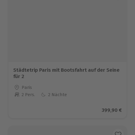
Städtetrip Paris mit Bootsfahrt auf der Seine
für 2
Standort
Paris
2 Pers.
2 Nächte
Anzahl der Teilnehmer
Aktueller Prei
399,90 €