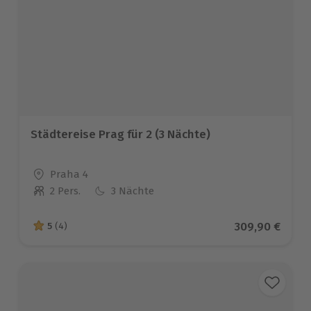
Städtereise Prag für 2 (3 Nächte)
Standort
Praha 4
2 Pers.
3 Nächte
Anzahl der Teilnehmer
Aktueller Prei
309,90 €
5
(4)
5 von 5 Sternen basierend auf 4 Bewertungen