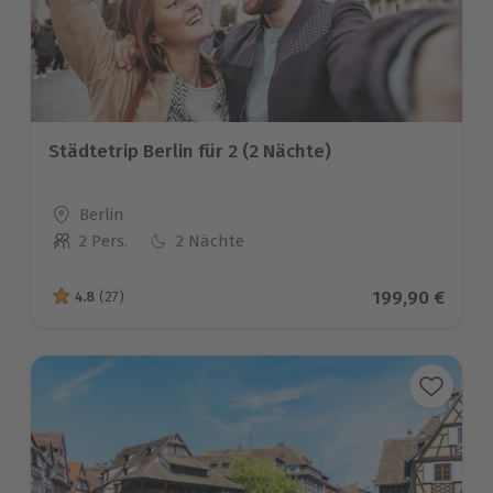
Städtetrip Berlin für 2 (2 Nächte)
Standort
Berlin
2 Pers.
2 Nächte
Anzahl der Teilnehmer
Aktueller Prei
199,90 €
4.8
(27)
4.8 von 5 Sternen basierend auf 27 Bewertungen