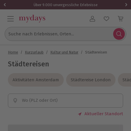
Über 9.000 unvergessliche Erlebnisse
Benutzerkonto
Suche nach Erlebnissen, Orten...
Home
/
Kurzurlaub
/
Kultur und Natur
/
Städtereisen
Städtereisen
Aktivitäten Amsterdam
Aktivitäten Amsterdam
Städtereise London
Städtereise London
Städ
Städ
Wo (PLZ oder Ort)
Aktueller Standort