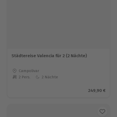
Städtereise Valencia für 2 (2 Nächte)
Standort
Campolivar
2 Pers.
2 Nächte
Anzahl der Teilnehmer
Aktueller Prei
249,90 €