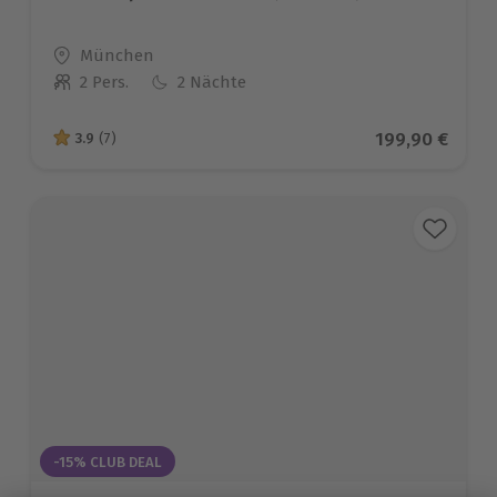
Standort
München
2 Pers.
2 Nächte
Anzahl der Teilnehmer
Aktueller Prei
199,90 €
3.9
(7)
3.9 von 5 Sternen basierend auf 7 Bewertungen
-15% CLUB DEAL