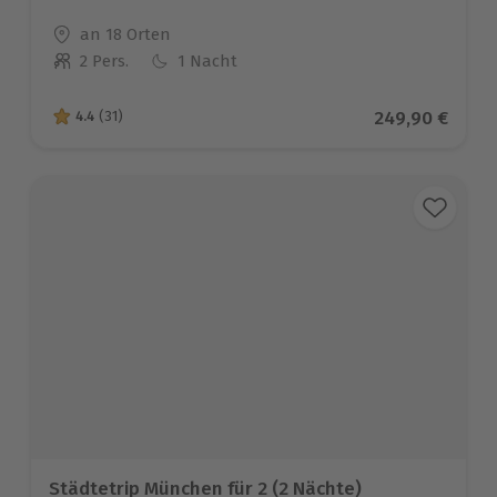
Standort
an 18 Orten
2 Pers.
1 Nacht
Anzahl der Teilnehmer
Aktueller Prei
249,90 €
4.4
(31)
4.4 von 5 Sternen basierend auf 31 Bewertungen
Städtetrip München für 2 (2 Nächte)