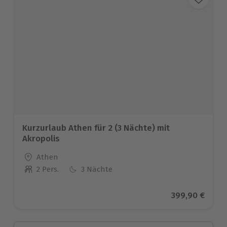
Kurzurlaub Athen für 2 (3 Nächte) mit
Akropolis
Standort
Athen
2 Pers.
3 Nächte
Anzahl der Teilnehmer
Aktueller Prei
399,90 €