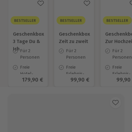
BESTSELLER
BESTSELLER
BESTSELLER
Geschenkbox
Geschenkbox
Geschenkb
3 Tage Du &
Zeit zu zweit
Zur Hochzei
Ich
Für 2
Für 2
Für 2
Personen
Personen
Personen
Freie
Freie
Freie
Hotel-
Erlebnis-
Erlebnis-
Aktueller Preis
179,90 €
Aktueller Preis
99,90 €
Aktuel
99,90
Auswahl
Auswahl
Auswahl
an ca.
an ca. 450
an ca.
130 Orten
Orten
450 Orten