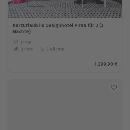
Kurzurlaub im Designhotel Pirna für 2 (3
Nächte)
Standort
Pirna
2 Pers.
3 Nächte
Anzahl der Teilnehmer
Aktueller Preis
1.299,90 €