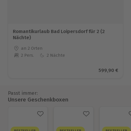
Romantikurlaub Bad Loipersdorf für 2 (2
Nächte)
Standort
an 2 Orten
2 Pers.
2 Nächte
Anzahl der Teilnehmer
Aktueller Prei
599,90 €
Passt immer:
Unsere Geschenkboxen
BESTSELLER
BESTSELLER
BESTSELLER