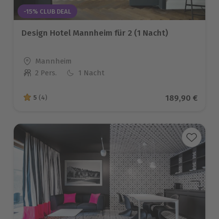
-15% CLUB DEAL
Design Hotel Mannheim für 2 (1 Nacht)
Standort
Mannheim
2 Pers.
1 Nacht
Anzahl der Teilnehmer
Aktueller Prei
189,90 €
5
(4)
5 von 5 Sternen basierend auf 4 Bewertungen