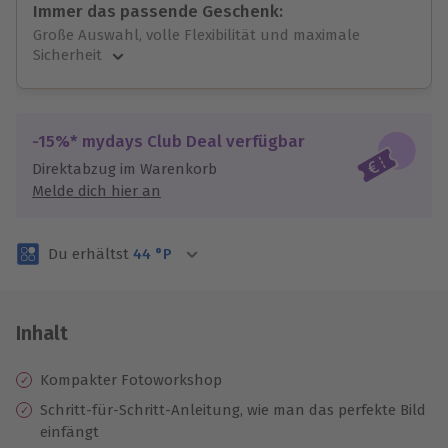
Immer das passende Geschenk:
Große Auswahl, volle Flexibilität und maximale
Sicherheit
Große Auswahl
Über 9.000 unvergessliche Erlebnisse.
Volle Flexibilität
-15%* mydays Club Deal verfügbar
Jeder Gutschein für alle Erlebnisse einlösbar.
Direktabzug im Warenkorb
Maximale Sicherheit
Melde dich hier an
3 Jahre gültig & verlängerbar.
Du erhältst
44
°P
Inhalt
Kompakter Fotoworkshop
Schritt-für-Schritt-Anleitung, wie man das perfekte Bild
einfängt