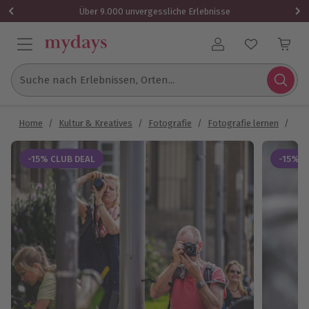
Über 9.000 unvergessliche Erlebnisse
Benutzerkonto
Suche nach Erlebnissen, Orten...
Home
/
Kultur & Kreatives
/
Fotografie
/
Fotografie lernen
/
Fot
-15% CLUB DEAL
-15% C