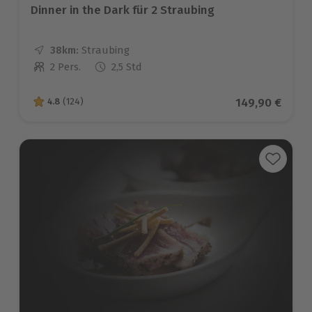
Dinner in the Dark für 2 Straubing
38km:
Entfernung
Standort
Straubing
2 Pers.
2,5 Std
Anzahl der Teilnehmer
Aktueller Prei
149,90 €
4.8
(124)
4.8 von 5 Sternen basierend auf 124 Bewertungen