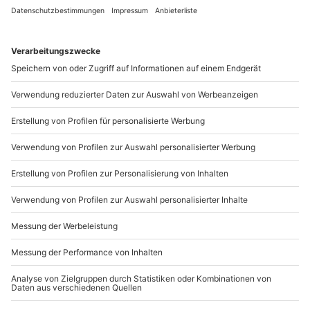
Wie zufrieden bist du mit diesen
Suchergebnissen?
Können wir etwas besser machen?
Gibt es zum Beispiel Filter oder etwas anderes, das du
vermisst?
Bitte gib hier dein Feedback ein.
Nachricht senden