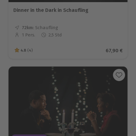
Dinner in the Dark in Schaufling
72km:
Entfernung
Standort
Schaufling
1 Pers.
2,5 Std
Anzahl der Teilnehmer
Aktueller Pr
67,90 €
4.8
(4)
4.8 von 5 Sternen basierend auf 4 Bewertungen