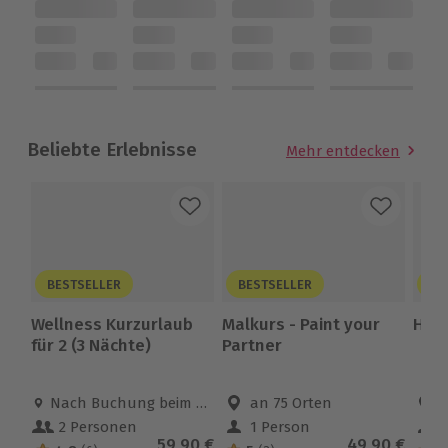
Beliebte Erlebnisse
Mehr entdecken
BESTSELLER
BESTSELLER
BE
Wellness Kurzurlaub
Malkurs - Paint your
High
für 2 (3 Nächte)
Partner
Standort
Nach Buchung beim Erlebnispartner
Standort
an 75 Orten
B
2 Personen
1 Person
Anzahl der Teilnehmer
Anzahl der Teilnehmer
Anza
Aktueller Preis
59,90 €
Aktueller Pr
49,90 €