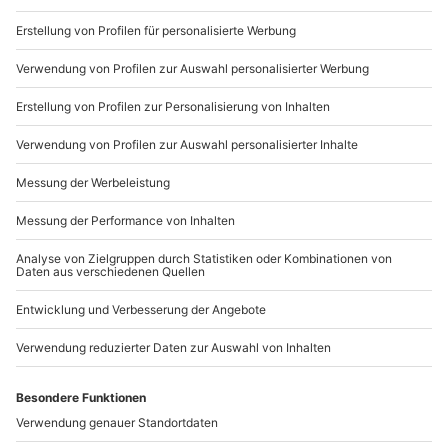
von mydays
Gemeinsamzeit: Das beste Geschenk!
Die persönlichsten Geschenke sind gemeinsam
gesammelte Erinnerungen. Verschenke Gemeinsamzeit
in Form von Erlebnissen und mache Deinen Liebsten
eine unvergessliche Überraschung. Zusammen Wellness
genießen, ein feines Dinner zu zweit oder Action beim
Traumauto fahren – für jeden Lieblingsmenschen gibt
es ein passendes Erlebnisgeschenk. Verwirkliche
jemanden den Traum vom Flugzeug selber fliegen oder
schenke kostbare Gemeinsamzeit mit einem Kurzurlaub
zu zweit. Bei mydays findest Du Geschenke für jeden
Anlass und jeden Geschmack. Lass Dich von unseren
Geschenktipps inspirieren und schenke Zeit!
Geschenke finden leicht gemacht
Ob ein Geburtstag ansteht, Weihnachten ist oder Du