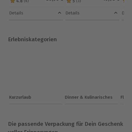
4.8
5
4
(6)
(3)
4.8 von 5 Sternen basierend auf 6 Bewertungen
5 von 5 Sternen basierend auf 
4.5 
Details
Details
Detai
Erlebniskategorien
Kurzurlaub
Dinner & Kulinarisches
Flieg
Die passende Verpackung für Dein Geschenk