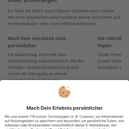
voller Erinnerungen
Du hast die Wahl: mach Deinen Liebsten eine Freude
mit einer physischen Geschenkbox, einem Gutschein auf
Premiumpapier oder zum Selbstausdrucken.
Mach Dein Geschenk noch
Die stilvolle 
persönlicher
Papier
Ob Geburtstag, Hochzeit oder
Unser Premiumg
Überraschung zwischendurch: Mit der
Kuvert verleih
richtigen Geschenkverpackung wird
besonders wert
schon die Übergabe zu einem
unvergesslichen Moment.
Immer das passende Geschenk:
Große Auswahl, volle Flexibilität und maximale
Sicherheit