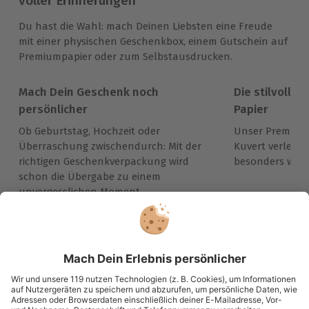
voller Erinnerungen
Du hast die Wahl: mach Deinen Liebsten eine Freude
mit einer physischen Geschenkbox, einem Gutschein auf
Premiumpapier oder zum Selbstausdrucken.
Mach Dein Geschenk noch
Die stilvolle 
persönlicher
Papier
Ob Geburtstag, Hochzeit oder
Unser Premiumg
Überraschung zwischendurch: Mit der
Kuvert verleih
richtigen Geschenkverpackung wird
besonders wert
schon die Übergabe zu einem
unvergesslichen Moment.
Immer das passende Geschenk:
Große Auswahl, volle Flexibilität und maximale
Sicherheit