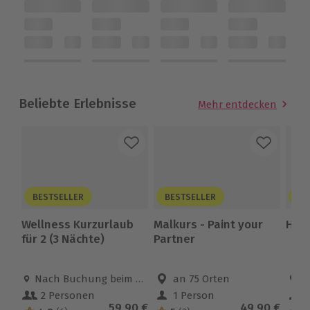
Beliebte Erlebnisse
Mehr entdecken
BESTSELLER
BESTSELLER
BE
Wellness Kurzurlaub
Malkurs - Paint your
High
für 2 (3 Nächte)
Partner
Standort
Nach Buchung beim Erlebnispartner
Standort
an 75 Orten
B
2 Personen
1 Person
Anzahl der Teilnehmer
Anzahl der Teilnehmer
Anza
Aktueller Preis
59,90 €
Aktueller Pr
49,90 €