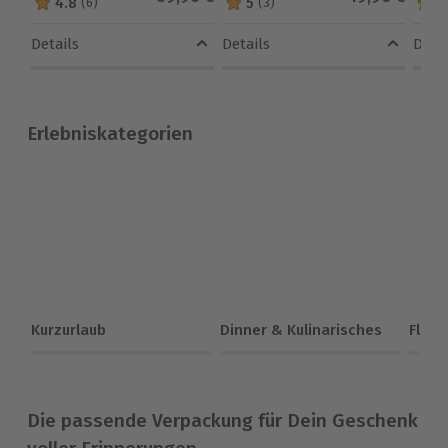
4.8
5
4
(6)
(3)
4.8 von 5 Sternen basierend auf 6 Bewertungen
5 von 5 Sternen basierend auf 
4.5 
Details
Details
Detai
Erlebniskategorien
Kurzurlaub
Dinner & Kulinarisches
Flieg
Die passende Verpackung für Dein Geschenk