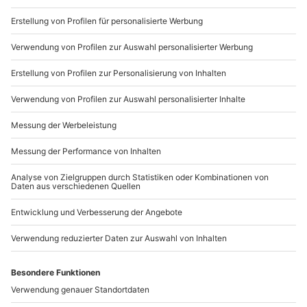
von mydays
Gemeinsamzeit: Das beste Geschenk!
Die persönlichsten Geschenke sind gemeinsam
gesammelte Erinnerungen. Verschenke Gemeinsamzeit
in Form von Erlebnissen und mache Deinen Liebsten
eine unvergessliche Überraschung. Zusammen Wellness
genießen, ein feines Dinner zu zweit oder Action beim
Traumauto fahren – für jeden Lieblingsmenschen gibt
es ein passendes Erlebnisgeschenk. Verwirkliche
jemanden den Traum vom Flugzeug selber fliegen oder
schenke kostbare Gemeinsamzeit mit einem Kurzurlaub
zu zweit. Bei mydays findest Du Geschenke für jeden
Anlass und jeden Geschmack. Lass Dich von unseren
Geschenktipps inspirieren und schenke Zeit!
Geschenke finden leicht gemacht
Ob ein Geburtstag ansteht, Weihnachten ist oder Du